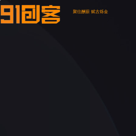
聚往酬薪 赋古烁金